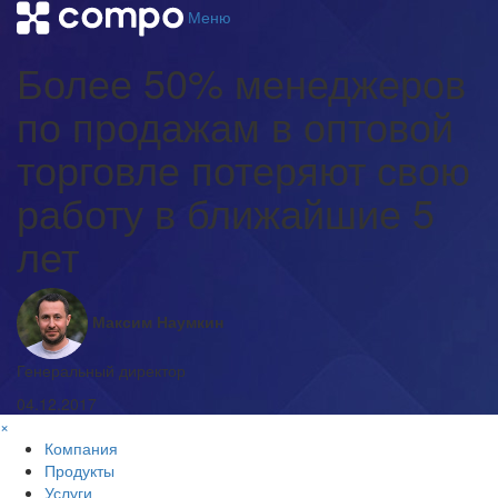
Меню
Более 50% менеджеров
по продажам в оптовой
торговле потеряют свою
работу в ближайшие 5
лет
Максим Наумкин
Генеральный директор
04.12.2017
×
Компания
Продукты
Услуги