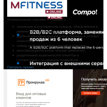
Универсальная торговая площадка с:
огромным ассортиментом товаров, обновляемом в
режиме реального времени;
удобной системой заказов для розничных и оптовых
клиентов;
гибким многоуровневым ценообразованием;
многофункциональным личным кабинетом;
разделением возможностей клиентов в
соответствии с их уровнем привилегий.
Смотреть проект