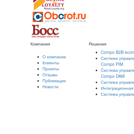
Компания
Решения
Compo B2B eco
О компании
Система управл
Клиенты
Compo PIM
Проекты
Cистема управл
Отзывы
Compo DAM
Публикации
Система управ
Новости
Интеграционная
Система управл