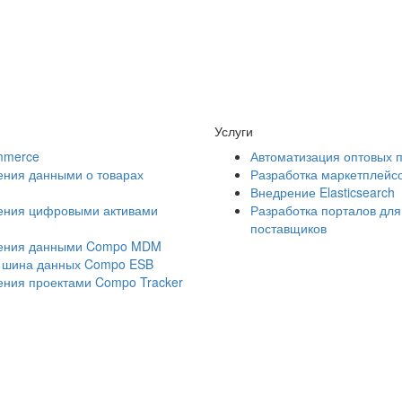
Услуги
mmerce
Автоматизация оптовых 
ения данными о товарах
Разработка маркетплейс
Внедрение Elasticsearch
ения цифровыми активами
Разработка порталов для
поставщиков
ления данными Compo MDM
 шина данных Compo ESB
ения проектами Compo Tracker