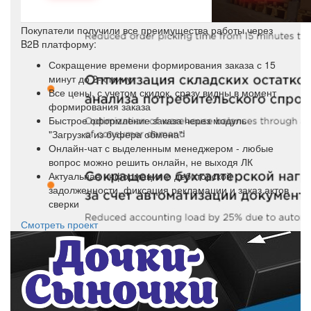
Покупатели получили все преимущества работы через
B2B платформу:
Сокращение времени формирования заказа с 15
минут до 2-х минут
Все цены, с учетом скидок, сразу видны в момент
формирования заказа
Быстрое оформление заказа через модуль
"Загрузка из буфера обмена"
Онлайн-чат с выделенным менеджером - любые
вопрос можно решить онлайн, не выходя ЛК
Актуальная информация о дебиторской
задолженности, фиксация рекламации и заказ актов
сверки
Смотреть проект