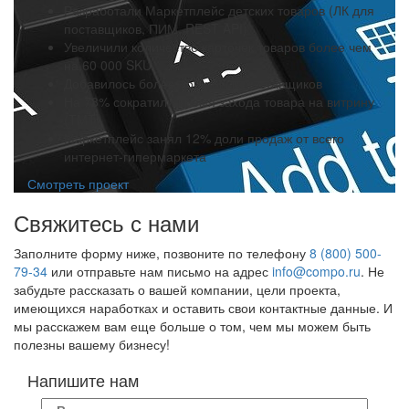
Разработали Маркетплейс детских товаров (ЛК для
поставщиков, ПИМ, REST API)
Увеличили количество карточек товаров более чем
на 60 000 SKU
Добавилось более 150 новых поставщиков
На 78% сократили время захода товара на витрину
(TMT)
Маркетплейс занял 12% доли продаж от всего
интернет-гипермаркета
Смотреть проект
Свяжитесь с нами
Заполните форму ниже, позвоните по телефону
8 (800) 500-
79-34
или отправьте нам письмо на адрес
info@compo.ru
. Не
забудьте рассказать о вашей компании, цели проекта,
имеющихся наработках и оставить свои контактные данные. И
мы расскажем вам еще больше о том, чем мы можем быть
полезны вашему бизнесу!
Напишите нам