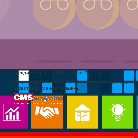
Тренды e-commerce B2B рынка в 2023 году
17 трендов 2023 года в B2B e-commerce, которые прямо
развитие российского рынка.