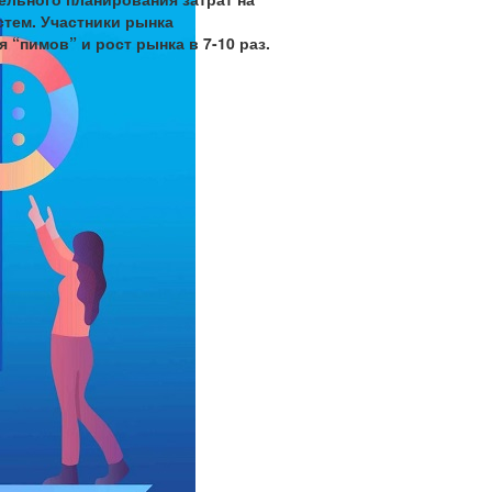
стем. Участники рынка
 “пимов” и рост рынка в 7-10 раз.