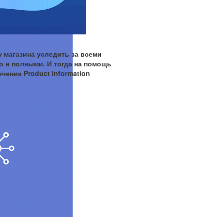
 магазина уследить за всеми
о и полными. И тогда на помощь
чение Product Information