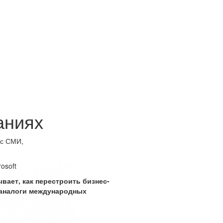
аниях
ес СМИ,
osoft
ает, как перестроить бизнес-
 аналоги международных