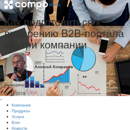
Меню
Как подготовиться к
внедрению B2B-портала
внутри компании
Алексей Комраков
Менеджер проектов
24.11.2016
×
Компания
Продукты
Услуги
Блог
Новости