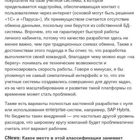
покупателя на базе учетной системы, к которой
приделывается надстройка, обеспечивающая контакт с
пользователями через интернет (основой могут быть решения
«1С» и «Паруса»). Их преимуществом считается отсутствие
обмена данными, поскольку они берутся из собственной БД-
системы. Впрочем, это не гарантирует быстрой работы
личного кабинета, потому что качество разработки здесь не
менее важно, чем при традиционных схемах обмена. Также к
достоинствам этого подхода я бы отнес то, что разработка
выполняется своей командой, благодаря чему можно еще «на
берегу» понимать ее технические возможности и
прогнозировать скорость работы. Говоря о минусах, я бы
упомянул не самый симпатичный интерфейс и то, что эти
учетные системы создавались совершенно для других задач,
из-за чего масштабирование и развитие такой платформы со
временем может стать проблемой.
Также есть варианты полностью кастомной разработки с нуля
или использования enterprise-систем, например, SAP Hybris.
Но бюджеты таких внедрений — это настолько другой уровень
расходов, что широкому кругу компаний будет проблематично
считать этот вариант рабочим.
CNews: Какое место в этой классификации занимает