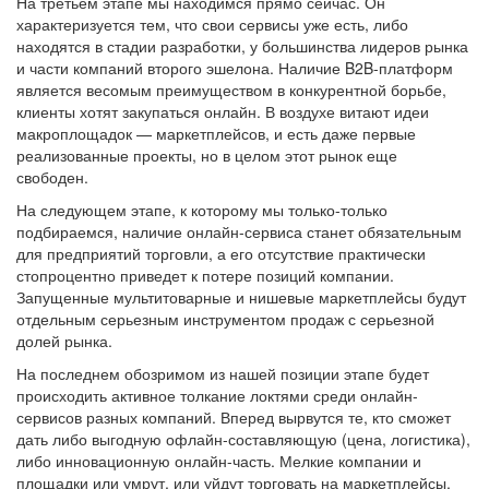
На третьем этапе мы находимся прямо сейчас. Он
характеризуется тем, что свои сервисы уже есть, либо
находятся в стадии разработки, у большинства лидеров рынка
и части компаний второго эшелона. Наличие B2B-платформ
является весомым преимуществом в конкурентной борьбе,
клиенты хотят закупаться онлайн. В воздухе витают идеи
макроплощадок — маркетплейсов, и есть даже первые
реализованные проекты, но в целом этот рынок еще
свободен.
На следующем этапе, к которому мы только-только
подбираемся, наличие онлайн-сервиса станет обязательным
для предприятий торговли, а его отсутствие практически
стопроцентно приведет к потере позиций компании.
Запущенные мультитоварные и нишевые маркетплейсы будут
отдельным серьезным инструментом продаж с серьезной
долей рынка.
На последнем обозримом из нашей позиции этапе будет
происходить активное толкание локтями среди онлайн-
сервисов разных компаний. Вперед вырвутся те, кто сможет
дать либо выгодную офлайн-составляющую (цена, логистика),
либо инновационную онлайн-часть. Мелкие компании и
площадки или умрут, или уйдут торговать на маркетплейсы,