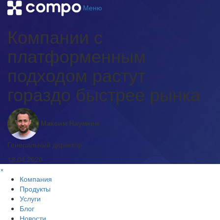
Меню
Компании с
платформенным
подходом растут
гораздо быстрее рынка
Максим Наумкин
Генеральный директор
18.04.2020
×
Компания
Продукты
Услуги
Блог
Новости