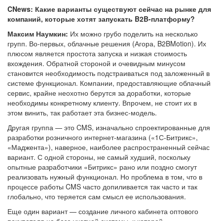
CNews: Какие варианты существуют сейчас на рынке для
компаний, которые хотят запускать B2B-платформу?
Максим Наумкин:
Их можно грубо поделить на несколько
групп. Во-первых, облачные решения (Агора, B2BMotion). Их
плюсом является простота запуска и низкая стоимость
вхождения. Обратной стороной и очевидным минусом
становится необходимость подстраиваться под заложенный в
системе функционал. Компании, предоставляющие облачный
сервис, крайне неохотно берутся за доработки, которые
необходимы конкретному клиенту. Впрочем, не стоит их в
этом винить, так работает эта бизнес-модель.
Другая группа — это CMS, изначально спроектированные для
разработки розничного интернет-магазина («1С-Битрикс»,
«Маджента»), наверное, наиболее распространенный сейчас
вариант. С одной стороны, не самый худший, поскольку
опытные разработчики «Битрикс» рано или поздно смогут
реализовать нужный функционал. Но проблема в том, что в
процессе работы CMS часто допиливается так часто и так
глобально, что теряется сам смысл ее использования.
Еще один вариант — создание личного кабинета оптового