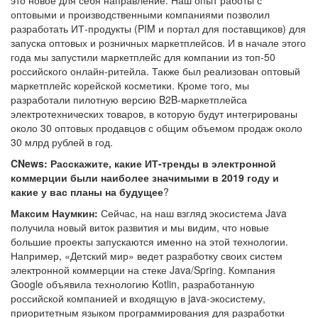
это новое для себя направление. Наш опыт работы с
оптовыми и производственными компаниями позволил
разработать ИТ-продукты (PIM и портал для поставщиков) для
запуска оптовых и розничных маркетплейсов. И в начале этого
года мы запустили маркетплейс для компании из топ-50
российского онлайн-ритейла. Также был реализован оптовый
маркетплейс корейской косметики. Кроме того, мы
разработали пилотную версию B2B-маркетплейса
электротехнических товаров, в которую будут интегрированы
около 30 оптовых продавцов с общим объемом продаж около
30 млрд рублей в год.
CNews: Расскажите, какие ИТ-тренды в электронной
коммерции были наиболее значимыми в 2019 году и
какие у вас планы на будущее
?
Максим Наумкин:
Сейчас, на наш взгляд экосистема Java
получила новый виток развития и мы видим, что новые
большие проекты запускаются именно на этой технологии.
Например, «Детский мир» ведет разработку своих систем
электронной коммерции на стеке Java/Spring. Компания
Google объявила технологию Kotlin, разработанную
российской компанией и входящую в java-экосистему,
приоритетным языком программирования для разработки