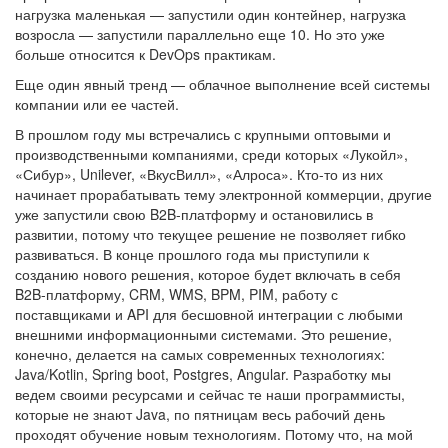
нагрузка маленькая — запустили один контейнер, нагрузка
возросла — запустили параллельно еще 10. Но это уже
больше относится к DevOps практикам.
Еще один явный тренд — облачное выполнение всей системы
компании или ее частей.
В прошлом году мы встречались с крупными оптовыми и
производственными компаниями, среди которых «Лукойл»,
«Сибур», Unilever, «ВкусВилл», «Алроса». Кто-то из них
начинает прорабатывать тему электронной коммерции, другие
уже запустили свою B2B-платформу и остановились в
развитии, потому что текущее решение не позволяет гибко
развиваться. В конце прошлого года мы приступили к
созданию нового решения, которое будет включать в себя
B2B-платформу, CRM, WMS, BPM, PIM, работу с
поставщиками и API для бесшовной интеграции с любыми
внешними информационными системами. Это решение,
конечно, делается на самых современных технологиях:
Java/Kotlin, Spring boot, Postgres, Angular. Разработку мы
ведем своими ресурсами и сейчас те наши программисты,
которые не знают Java, по пятницам весь рабочий день
проходят обучение новым технологиям. Потому что, на мой