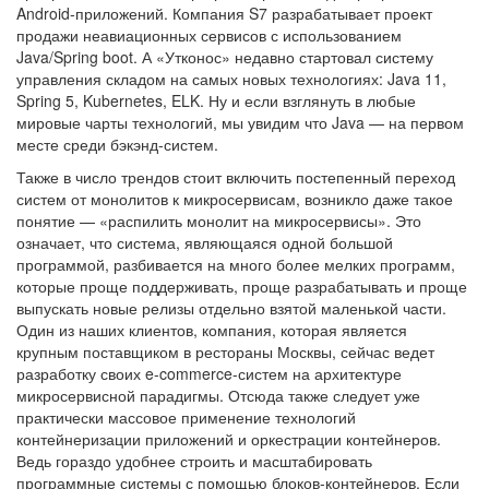
Android-приложений. Компания S7 разрабатывает проект
продажи неавиационных сервисов с использованием
Java/Spring boot. А «Утконос» недавно стартовал систему
управления складом на самых новых технологиях: Java 11,
Spring 5, Kubernetes, ELK. Ну и если взглянуть в любые
мировые чарты технологий, мы увидим что Java — на первом
месте среди бэкэнд-систем.
Также в число трендов стоит включить постепенный переход
систем от монолитов к микросервисам, возникло даже такое
понятие — «распилить монолит на микросервисы». Это
означает, что система, являющаяся одной большой
программой, разбивается на много более мелких программ,
которые проще поддерживать, проще разрабатывать и проще
выпускать новые релизы отдельно взятой маленькой части.
Один из наших клиентов, компания, которая является
крупным поставщиком в рестораны Москвы, сейчас ведет
разработку своих e-commerce-систем на архитектуре
микросервисной парадигмы. Отсюда также следует уже
практически массовое применение технологий
контейнеризации приложений и оркестрации контейнеров.
Ведь гораздо удобнее строить и масштабировать
программные системы с помощью блоков-контейнеров. Если