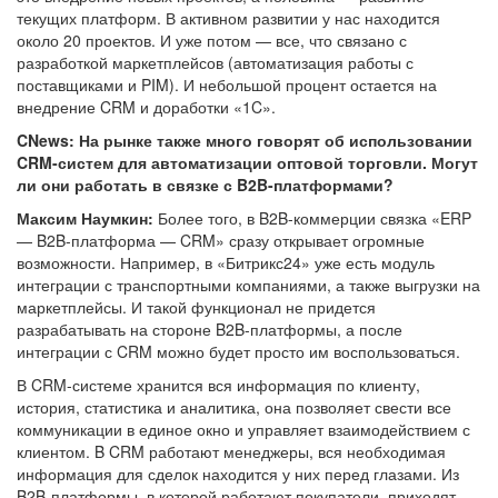
текущих платформ. В активном развитии у нас находится
около 20 проектов. И уже потом — все, что связано с
разработкой маркетплейсов (автоматизация работы с
поставщиками и PIM). И небольшой процент остается на
внедрение CRM и доработки «1C».
CNews: На рынке также много говорят об использовании
CRM-систем для автоматизации оптовой торговли. Могут
ли они работать в связке с B2B-платформами?
Максим Наумкин:
Более того, в B2B-коммерции связка «ERP
— B2B-платформа — CRM» сразу открывает огромные
возможности. Например, в «Битрикс24» уже есть модуль
интеграции с транспортными компаниями, а также выгрузки на
маркетплейсы. И такой функционал не придется
разрабатывать на стороне B2B-платформы, а после
интеграции с CRM можно будет просто им воспользоваться.
В CRM-системе хранится вся информация по клиенту,
история, статистика и аналитика, она позволяет свести все
коммуникации в единое окно и управляет взаимодействием с
клиентом. B CRM работают менеджеры, вся необходимая
информация для сделок находится у них перед глазами. Из
B2B-платформы, в которой работают покупатели, приходят