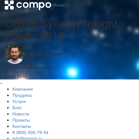
Меню
Обзор Synergy Insight
Forum 2016
Максим Наумкин
Генеральный директор
22.06.2016
×
Компания
Продукты
Услуги
Блог
Новости
Проекты
Контакты
8 (800) 500-79-34
info@compo.ru