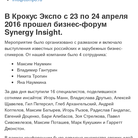
В Крокус Экспо с 23 по 24 апреля
2016 прошел бизнес-форум
Synergy Insight.
Мероприятие было организовано с размахом и включало
выступления известных российских и зарубежных бизнес-
спикеров. От нашей компании было 4 сотрудника:
Максим Наумкин
Владимир Гантурин
Никита Тропин
Яна Наумкина
За два дня выступили 16 специалистов, поделившихся
сотнями инсайтов: Игорь Манн, Владислава Друтько, Алексей
Щавелев, Гил Петерсил, Глеб Архангельский, Андрей
Коптелов, Максим Батырев, Игорь Рызов, Радислав Гандапас,
Евгений Доценко, Бари Алибасов, Зоя Стрелкова, Павел
Сивожелезов, Максим Поташев, Марк Кукушкин и Гарретт
Джонстон.
В рамках конференции было озвучено множество свежих идей