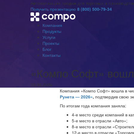
Автоматизация продаж для торговых и производст
Получить презентацию
8 (800) 500-79-34
Компания
Продукты
Услуги
Проекты
Блог
Контакты
«Компо Софт» вошла
30.06.2026
Компания «Компо Софт» вошла в чис
Рунета — 2026»
,
подтвердив свою эк
По итогам года компания заняла:
4-е место среди компаний в к
5-е место в отрасли «Авто»;
8-е место в отрасли «Строител
12-е место в отрасли «Торговл