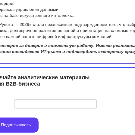
мерции;
ервисов управления данными;
 на базе искусственного интеллекта.
 Рунета — 2026» стали независимым подтверждением того, что вы
чика, долгосрочное развитие решений и ориентация на сложные к
ятся важной частью цифровой инфраструктуры компаний.
ртнеров за доверие и совместную работу. Именно реализо
еров российского ИТ-рынка и подтвердить экспертизу сразу
учайте аналитические материалы
​​​​​для B2B-бизнеса
Подписываюсь