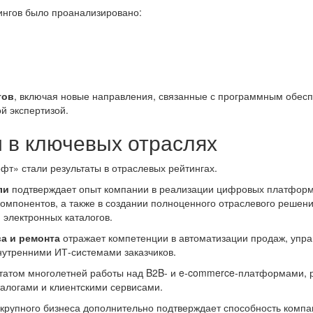
ингов было проанализировано:
гов
, включая новые направления, связанные с программным обес
й экспертизой.
 в ключевых отраслях
т» стали результаты в отраслевых рейтингах.
ли
подтверждает опыт компании в реализации цифровых платформ
компонентов, а также в создании полноценного отраслевого решен
 электронных каталогов.
ва и ремонта
отражает компетенции в автоматизации продаж, упра
нутренними ИТ-системами заказчиков.
ьтатом многолетней работы над B2B- и e-commerce-платформами,
логами и клиентскими сервисами.
 крупного бизнеса дополнительно подтверждает способность компа