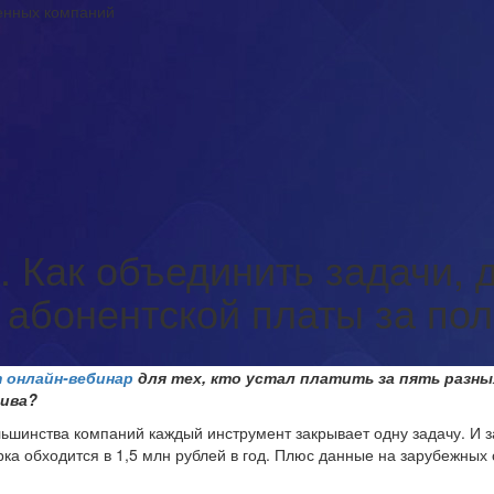
венных компаний
. Как объединить задачи, 
 абонентской платы за по
 онлайн-вебинар
для тех, кто устал платить за пять разны
тива?
большинства компаний каждый инструмент закрывает одну задачу. И 
рка обходится в 1,5 млн рублей в год. Плюс данные на зарубежных 