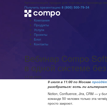
Автоматизация продаж для торговых и производст
Получить презентацию
8 (800) 500-79-34
Компания
Продукты
Услуги
Проекты
Блог
Контакты
Вебинар Compo Soft
в одной системе без
17.06.2026
9 июля в 11:00 по Москве
пройдёт
разобраться: есть ли альтерна
Notion, Confluence, Jira, CRM — у 
команде 50 человек только эта четвё
просто закроют.