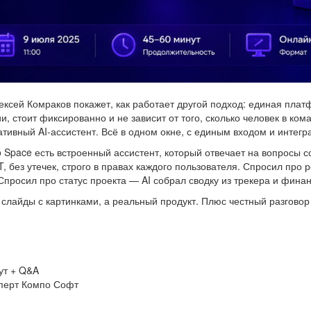
ксей Комраков покажет, как работает другой подход: единая пла
, стоит фиксированно и не зависит от того, сколько человек в ком
ативный AI-ассистент. Всё в одном окне, с единым входом и интегр
 Space есть встроенный ассистент, который отвечает на вопросы с
 без утечек, строго в правах каждого пользователя. Спросил про
Спросил про статус проекта — AI собрал сводку из трекера и финан
слайды с картинками, а реальный продукт. Плюс честный разговор п
ут + Q&A
сперт Компо Софт