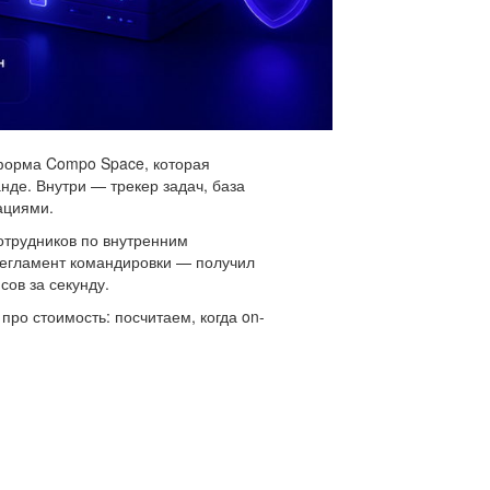
тформа Compo Space, которая
анде. Внутри — трекер задач, база
ациями.
отрудников по внутренним
 регламент командировки — получил
сов за секунду.
ро стоимость: посчитаем, когда on-