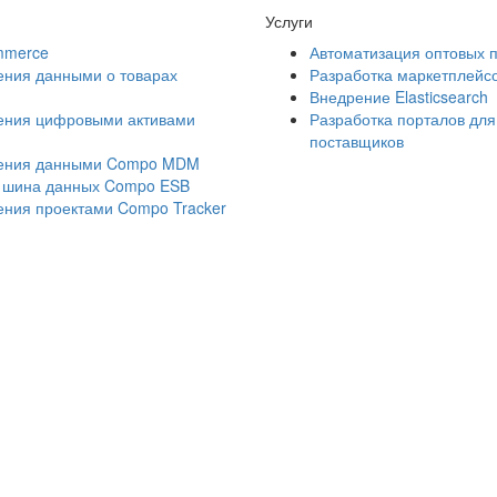
Услуги
mmerce
Автоматизация оптовых 
ения данными о товарах
Разработка маркетплейс
Внедрение Elasticsearch
ения цифровыми активами
Разработка порталов для
поставщиков
ления данными Compo MDM
 шина данных Compo ESB
ения проектами Compo Tracker