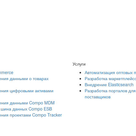
Услуги
mmerce
Автоматизация оптовых 
ения данными о товарах
Разработка маркетплейс
Внедрение Elasticsearch
ения цифровыми активами
Разработка порталов для
поставщиков
ления данными Compo MDM
 шина данных Compo ESB
ения проектами Compo Tracker