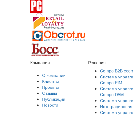
Компания
Решения
Compo B2B eco
О компании
Система управл
Клиенты
Compo PIM
Проекты
Cистема управл
Отзывы
Compo DAM
Публикации
Система управ
Новости
Интеграционная
Система управл