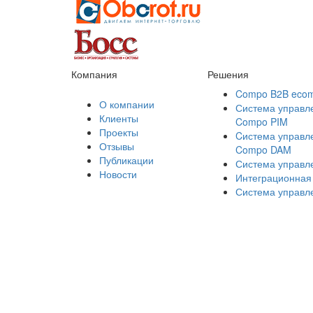
Компания
Решения
Compo B2B eco
О компании
Система управл
Клиенты
Compo PIM
Проекты
Cистема управл
Отзывы
Compo DAM
Публикации
Система управ
Новости
Интеграционная
Система управл