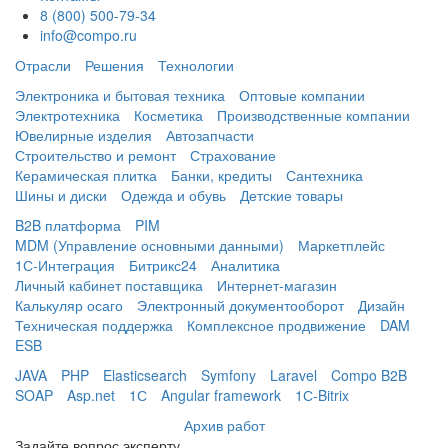
8 (800) 500-79-34
info@compo.ru
Отрасли
Решения
Технологии
Электроника и бытовая техника
Оптовые компании
Электротехника
Косметика
Производственные компании
Ювелирные изделия
Автозапчасти
Строительство и ремонт
Страхование
Керамическая плитка
Банки, кредиты
Сантехника
Шины и диски
Одежда и обувь
Детские товары
B2B платформа
PIM
MDM (Управление основными данными)
Маркетплейс
1С-Интеграция
Битрикс24
Аналитика
Личный кабинет поставщика
Интернет-магазин
Калькуляр осаго
Электронный документооборот
Дизайн
Техническая поддержка
Комплексное продвижение
DAM
ESB
JAVA
PHP
Elasticsearch
Symfony
Laravel
Compo B2B
SOAP
Asp.net
1С
Angular framework
1С-Bitrix
Архив работ
Задайте вопрос эксперту