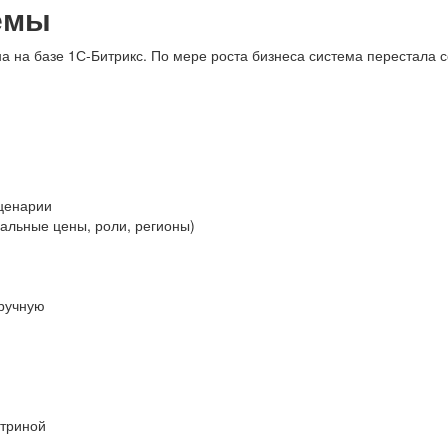
емы
на базе 1С-Битрикс. По мере роста бизнеса система перестала с
ценарии
альные цены, роли, регионы)
вручную
итриной