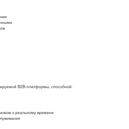
ание
анными
ров
бируемой B2B-платформы, способной:
лизком к реальному времени
служивания