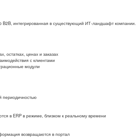
o B2B, интегрированная в существующий ИТ-ландшафт компании.
х, остатках, ценах и заказах
аимодействия с клиентами
еграционные модули
ой периодичностью
тся в ERP в режиме, близком к реальному времени
нформация возвращаются в портал