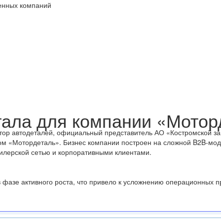
венных компаний
тала для компании «Мотор
ор автодеталей, официальный представитель АО «Костромской за
ом «Мотордеталь». Бизнес компании построен на сложной B2B-мод
дилерской сетью и корпоративными клиентами.
 фазе активного роста, что привело к усложнению операционных п