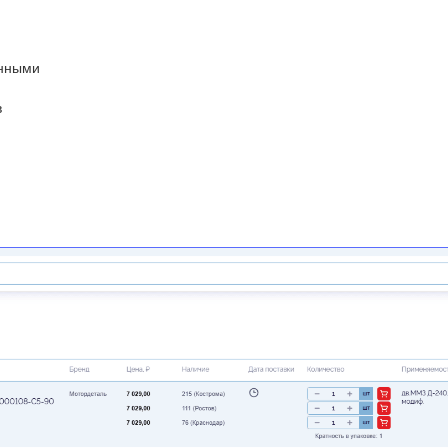
анными
в