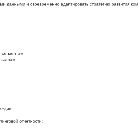
ными данными и своевременно адаптировать стратегию развития ко
 сегментам;
льствам;
медиа;
тинговой отчетности;