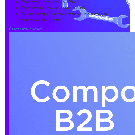
Рост среднего чека на 17%
Рост количества заказов на 30%
После внедрения проект перешел в стадию
активного развития.
Смотреть проект