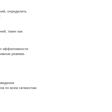
ний, определить
;
ий, таких как
ми эффективности
ативном режиме.
оведение
тов по всем сегментам