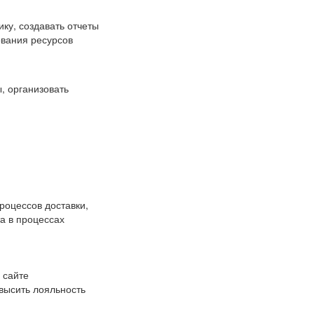
ку, создавать отчеты
ования ресурсов
, организовать
роцессов доставки,
а в процессах
 сайте
высить лояльность